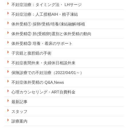
不妊症治療：タイミング法・ LHサージ
不妊症治療：人工授精AIH・精子凍結
体外受精① 採卵/受精/培養/凍結融解/移植
体外受精② 胚(受精卵)選別と体外受精の動向
体外受精③ 培養・着床のサポート
子宮鏡と腹腔鏡の手術
不妊症夜間外来・夫婦休日相談外来
保険診療での不妊治療（2022/04/01～）
不妊症体外受精の Q&A,News
心理カウンセリング・ART自費料金
最新記事
スタッフ
診療案内