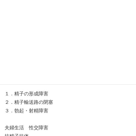
囲で子宮内膜症による癒着があると、卵管障害にむすびつ
いてしまいます。 子宮筋層に子宮内膜が発生してしまう
と、着床障害をおこしやすくなります。
最近、特に子宮内膜症による不妊症が増えている傾向があ
ります。月経痛や性交痛のある方は要注意です。
男性の不妊原因
１．精子の形成障害
２．精子輸送路の閉塞
３．勃起・射精障害
夫婦生活 性交障害