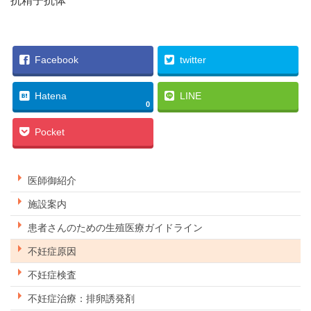
抗精子抗体
Facebook
twitter
Hatena
LINE
0
Pocket
医師御紹介
施設案内
患者さんのための生殖医療ガイドライン
不妊症原因
不妊症検査
不妊症治療：排卵誘発剤