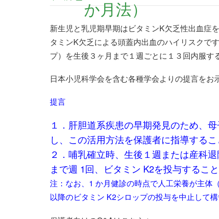
か月法）
新生児と乳児期早期はビタミンK欠乏性出血症
タミンK欠乏による頭蓋内出血のハイリスクで
プ）を生後３ヶ月まで１週ごとに１３回内服す
日本小児科学会を含む各種学会よりの提言をお
提言
１．肝胆道系疾患の早期発見のため、母
し、この活用方法を保護者に指導するこ
２．哺乳確立時、生後１週または産科退
まで週 1回、ビタミン K2を投与するこ
注：なお、1 か月健診の時点で人工栄養が主体
以降のビタミン K2シロップの投与を中止して構