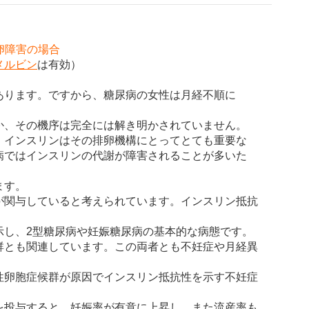
卵障害の場合
メルビン
は有効）
あります。ですから、糖尿病の女性は月経不順に
か、その機序は完全には解き明かされていません。
、インスリンはその排卵機構にとってとても重要な
病ではインスリンの代謝が障害されることが多いた
ます。
が関与していると考えられています。インスリン抵抗
示し、2型糖尿病や妊娠糖尿病の基本的な病態です。
群とも関連しています。この両者とも不妊症や月経異
性卵胞症候群が原因でインスリン抵抗性を示す不妊症
を投与すると、妊娠率が有意に上昇し、また流産率も