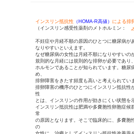
インスリン抵抗性
（HOMA-R高値）
による排
（インスリン感受性薬剤のメトホルミン：
不妊症や月経不順の原因のひとつに糖尿病が
なりやすいといえます。
なぜ糖尿病の女性は月経不順になりやすいの
規則的な月経には規則的な排卵が必要であり
ホルモンであることが知られています。糖尿
め、
排卵障害をきたす頻度も高いと考えられてい
排卵障害の機序のひとつにインスリン抵抗性
性
とは、インスリンの作用が効きにくい状態を
インスリン抵抗性は肥満や多嚢胞性卵胞症候
常
の原因となります。そこで臨床的に、多嚢胞
の
女性に、治療としてインスリン抵抗性改善薬