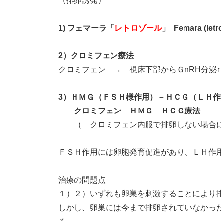
（排卵誘発）
1) フェマーラ
「
レトロゾール
」
Femara (letr
2）クロミフェン療法
クロミフェン → 視床下部からＧnRH分泌
3
）ＨＭＧ（ＦＳＨ様作用）－ＨＣＧ（ＬＨ作
クロミフェン－ＨＭＧ－ＨＣＧ療法
（ クロミフェン内服で排卵しない場合に
ＦＳＨ作用には卵胞発育促進があり、ＬＨ作
治療の問題点
１）２）いずれも卵巣を刺激することにより
しかし、卵巣には今まで排卵されていなかっ