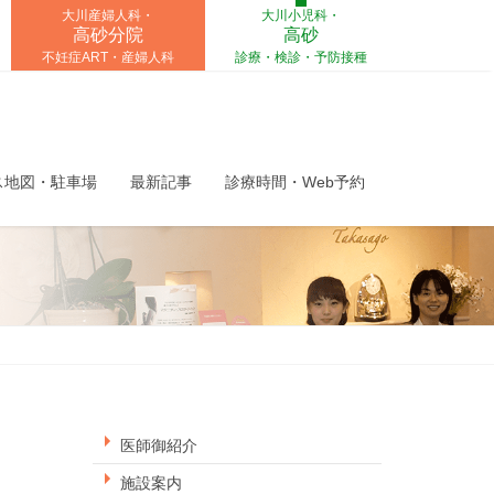
大川産婦人科・
大川小児科・
高砂分院
高砂
不妊症ART・産婦人科
診療・検診・予防接種
ス地図・駐車場
最新記事
診療時間・Web予約
医師御紹介
施設案内