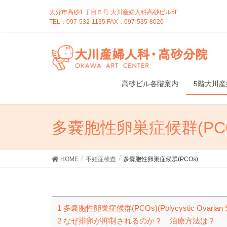
大分市高砂1 丁目５号 大川産婦人科高砂ビル5F
TEL：097-532-1135 FAX：097-535-8020
高砂ビル各階案内
5階大川
多嚢胞性卵巣症候群(PCO
HOME
不妊症検査
多嚢胞性卵巣症候群(PCOs)
1
多嚢胞性卵巣症候群(PCOs)(Polycystic Ovarian S
2
なぜ排卵が抑制されるのか？ 治療方法は？