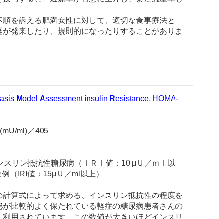
不順を訴える肥満女性に対して、適切な食事療法と
経が発来したり、規則的になったりすることがありま
asis
M
odel
A
ssessment insulin
R
esistance, HOMA-
(mU/ml)／405
インスリン抵抗性糖尿病（ＩＲＩ値：10 μＵ／ｍｌ以
例（IRI値：15μＵ／ml以上）
の計算式によって求める、インスリン抵抗性の程度を
泌が比較的よく保たれている軽症の糖尿病患者さんの
く利用されています。この数値が大きいほどインスリ