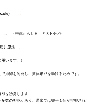
ozole)
→→→
↑ → 下垂体からＬＨ・ＦＳＨ分泌↑
用）療法
、
用います。）
用で排卵を誘発し、黄体形成を助けるためです。
排卵を誘発します。
た多数の卵胞があり、通常では卵子１個が排卵され