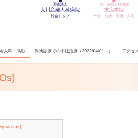
医療法人
大川産婦人科病院
大川産婦人科病院
末広本院
総合トップ
外来・分娩・手術・入院
産婦人科・高砂
保険診療での不妊治療（2022/04/01～）
アクセ
s)
yndroms)