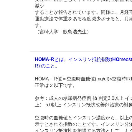
減少
することが報告されています。同様に、月経
運動療法で体重をある程度減少させると、月
す。
（宮崎大学 鮫島浩先生）
HOMA-R
とは、インスリン抵抗指数(
HO
meost
R) のこと。
HOMA－R値＝空腹時血糖値(mg/dl)×空腹時IRI
正常は２以下です。
参考：成人の糖尿病発症例 値 判定3.0以上 
上） 5.0以上 インスリン抵抗改善剤治療の対象
空腹時の血糖値とインスリン濃度から、以上
示すとされる指数のことです。インスリン分
インスリン抵抗性を把握する方法として、よ