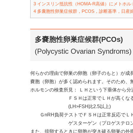
3
インスリン抵抗性（HOMA-R高値）にメトホル
4
多囊胞性卵巣症候群，PCOS，診断基準，日産婦2024，
多嚢胞性卵巣症候群(PCOs)
(Polycystic Ovarian Syndroms)
何らかの理由で卵巣の卵胞（卵子のもと）が成
嚢胞（卵胞）が多く認められます。そのため、
ホルモンの検査所見： ＬＨという下垂体から分
ＦＳＨは正常でＬＨが高くなる。血中LH(
(LH>FSH比2.5以上)
ＧnRH負荷テストでＦＳＨは正常反応でＬ
ゲスターゲン（プロゲステロン投与）
また、排卵するときに卵胞が突き破る卵巣の外