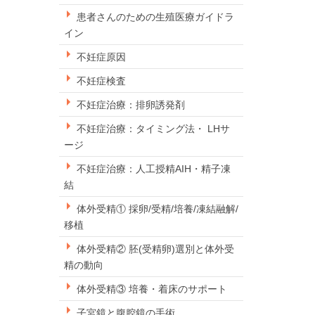
患者さんのための生殖医療ガイドラ
イン
不妊症原因
不妊症検査
不妊症治療：排卵誘発剤
不妊症治療：タイミング法・ LHサ
ージ
不妊症治療：人工授精AIH・精子凍
結
体外受精① 採卵/受精/培養/凍結融解/
移植
体外受精② 胚(受精卵)選別と体外受
精の動向
体外受精③ 培養・着床のサポート
子宮鏡と腹腔鏡の手術