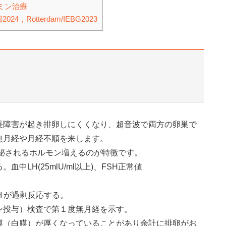
ミン治療
Rotterdam/IEBG2023
長障害が起き排卵しにくくなり、超音波で両方の卵巣で
無月経や月経不順を来します。
泌されるホルモン増えるのが特徴です。
25mlU/ml以上)、FSH正常値
Ｈが過剰反応する。
検査で第１度無月経を示す。
膜（白膜）が厚くなっていることがあり余計に排卵がお