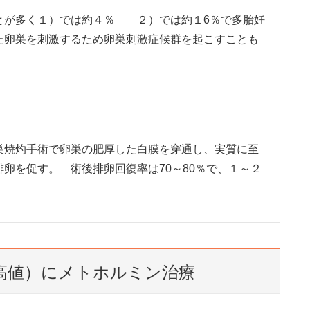
とが多く１）では約４％ ２）では約１6％で多胎妊
た卵巣を刺激するため卵巣刺激症候群を起こすことも
巣焼灼手術で卵巣の肥厚した白膜を穿通し、実質に至
卵を促す。 術後排卵回復率は70～80％で、１～２
R高値）にメトホルミン治療