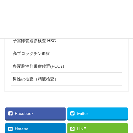
卵子の生涯発育とFSH, AMH, AFC の役割
基礎体温表
抗精子抗体
子宮卵管造影検査 HSG
高プロラクチン血症
多嚢胞性卵巣症候群(PCOs)
男性の検査（精液検査）
Facebook
twitter
Hatena
LINE