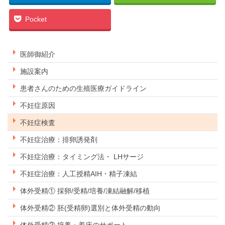
Pocket
医師御紹介
施設案内
患者さんのための生殖医療ガイドライン
不妊症原因
不妊症検査
不妊症治療：排卵誘発剤
不妊症治療：タイミング法・ LHサージ
不妊症治療：人工授精AIH・精子凍結
体外受精① 採卵/受精/培養/凍結融解/移植
体外受精② 胚(受精卵)選別と体外受精の動向
体外受精③ 培養・着床のサポート