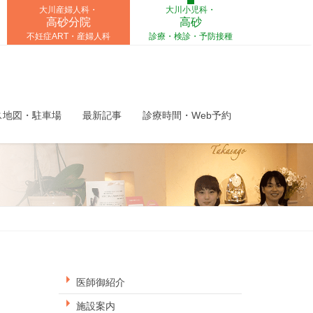
大川産婦人科・
大川小児科・
高砂分院
高砂
不妊症ART・産婦人科
診療・検診・予防接種
ス地図・駐車場
最新記事
診療時間・Web予約
医師御紹介
施設案内