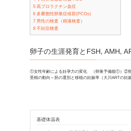
5
高プロラクチン血症
6
多嚢胞性卵巣症候群(PCOs)
7
男性の検査（精液検査）
8
不妊症検査
卵子の生涯発育とFSH, AMH, A
①女性年齢による妊孕力の変化 （卵巣予備能①）②卵子の
受精の動向～胚の選別と移植の妊娠率（大川ARTの妊娠率
基礎体温表