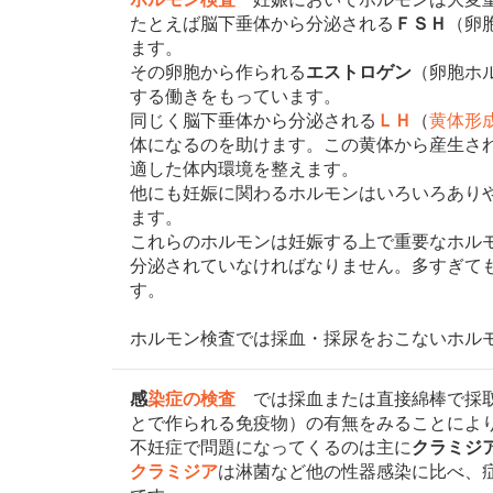
たとえば脳下垂体から分泌される
ＦＳＨ
（卵
ます。
その卵胞から作られる
エストロゲン
（卵胞ホ
する働きをもっています。
同じく脳下垂体から分泌される
ＬＨ
（
黄体形
体になるのを助けます。この黄体から産生さ
適した体内環境を整えます。
他にも妊娠に関わるホルモンはいろいろあり
ます。
これらのホルモンは妊娠する上で重要なホル
分泌されていなければなりません。多すぎて
す。
ホルモン検査では採血・採尿をおこないホル
感
染症の検査
では採血または直接綿棒で採取
とで作られる免疫物）の有無をみることによ
不妊症で問題になってくるのは主に
クラミジ
クラミジア
は淋菌など他の性器感染に比べ、