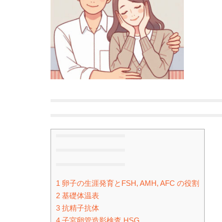
1
卵子の生涯発育とFSH, AMH, AFC の役割
2
基礎体温表
3
抗精子抗体
4
子宮卵管造影検査 HSG