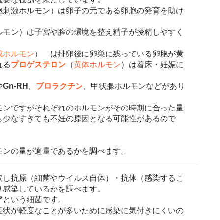
胞刺激ホルモン）は卵子の元である卵胞の発育を助け
ルモン）は子宮や膣の環境を整え精子が授精しやすく
成ホルモン
） は排卵後に卵巣に残っている卵胞が黄
れる
プロゲステロン
（
黄体ホルモン
）は着床・妊娠に
や
Gn-RH
、
プロラクチン
、甲状腺ホルモンなどがあり
モンですがそれぞれのホルモンがその時期に合った量
も少なすぎても不妊の原因となる可能性があるので
モンの量が適量であるかを調べます。
し抗原（細菌やウイルス自体）・抗体（感染するこ
り感染しているかを調べます。
ア
という細菌です。
症状が軽度なことが多いために感染に気付きにくいの