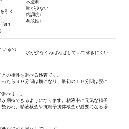
不透明
量が少ない
糸を引く
粘調度↑
る）
牽糸性↓
ern
P）
ているの
水が少なくねばねばしていて泳ぎにくい
子との相性を調べる検査です。
わったら３０分間は横になり、最初の１０分間は腰に
で調べます。
率が期待できるようになります。粘液中に元気な精子
が疑われ、精液検査や抗精子抗体検査が必要になる場
要な役割を果たしています。