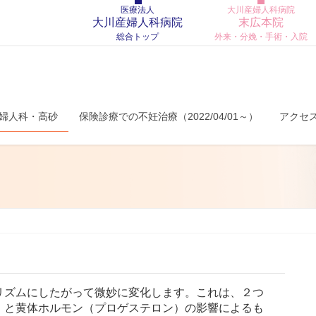
医療法人
大川産婦人科病院
大川産婦人科病院
末広本院
総合トップ
外来・分娩・手術・入院
産婦人科・高砂
保険診療での不妊治療（2022/04/01～）
アクセ
ズムにしたがって微妙に変化します。これは、２つ
）と黄体ホルモン（プロゲステロン）の影響によるも