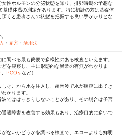
で女性ホルモンの分泌状態を知り、排卵時期の予想な
して基礎体温の測定があります。特に初診の方は基礎体
て頂くと患者さんの状態を把握する良い手がかりとな
さい。
入
・
見方
・
活用法
的に調べる最も簡便で多様性のある検査といえます。
などを観察し、主に形態的な異常の有無がわかりま
F
、
PCOｓ
など）
しそこから水を注入し、超音波で水が腹腔に出てき
がわかります。
音波でははっきりしないことがあり、その場合は子宮
の通過障害を改善する効果もあり、治療目的に多いで
がないかどうかを調べる検査で、エコーよりも鮮明