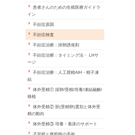
患者さんのための生殖医療ガイドラ
イン
不妊症原因
不妊症検査
不妊症治療：排卵誘発剤
不妊症治療：タイミング法・ LHサ
ージ
不妊症治療：人工授精AIH・精子凍
結
体外受精① 採卵/受精/培養/凍結融解/
移植
体外受精② 胚(受精卵)選別と体外受
精の動向
体外受精③ 培養・着床のサポート
子宮鏡と腹腔鏡の手術