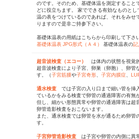
のです。そのため、基礎体温を測定すること
どに役立ちます。 家でできる有効なものと
温の表をつけているのであれば、それをみせ
りますので是非ご持参下さい。
基礎体温表の用紙はこちらから印刷して下
基礎体温表 JPG形式（Ａ４）
基礎体温表の
記
超音波検査（エコー）
は体内の状態を視覚
超音波検査により子宮、卵巣（卵胞）、卵管
す。（
子宮筋腫
や
子宮奇形
、
子宮内膜症
、
LU
通水検査
では子宮の入り口まで細い管を挿入
ているかをみる検査で卵管の通過障害の有無
但し、細かい形態異常や卵管の通過障害は超
卵管造影検査をおこないます。
また、通水検査では卵管を水が通るため卵管
す。
子宮卵管造影検査
は子宮や卵管の内側に異常