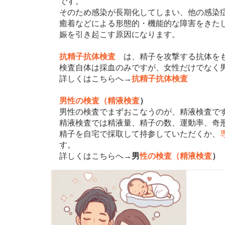
です。
そのため感染が長期化してしまい、他の感染
癒着などによる形態的・機能的な障害をきた
娠を引き起こす原因になります。
抗精子抗体検査
は、精子を攻撃する抗体をも
検査自体は採血のみですが、女性だけでなく
詳しくはこちらへ→
抗精子抗体検査
男性の検査（精液検査
）
男性の検査でまずおこなうのが、精液検査で
精液検査では精液量、精子の数、運動率、奇
精子を自宅で採取して持参していただくか、
す。
詳しくはこちらへ→
男
性の検査（精液検査
）