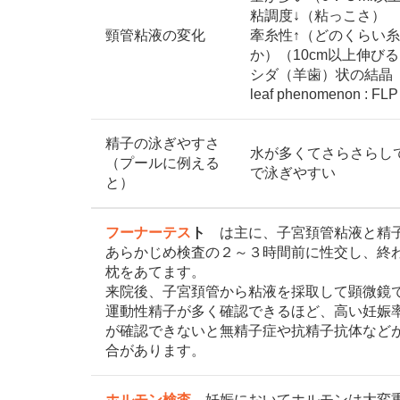
粘調度↓（粘っこさ）
頸管粘液の変化
牽糸性↑（どのくらい
か）（10cm以上伸び
シダ（羊歯）状の結晶（f
leaf phenomenon : FL
精子の泳ぎやすさ
水が多くてさらさらし
（プールに例える
で泳ぎやすい
と）
フーナーテス
ト
は主に、子宮頚管粘液と精
あらかじめ検査の２～３時間前に性交し、終
枕をあてます。
来院後、子宮頚管から粘液を採取して顕微鏡
運動性精子が多く確認できるほど、高い妊娠
が確認できないと無精子症や抗精子抗体など
合があります。
ホルモン検査
妊娠においてホルモンは大変重