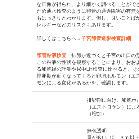
な画像が得られ、より細かく調べることがで
ため通水検査のように卵管の通過障害の有無
もはっきりとわかります。但し、良いことば
レルギーなどのリスクもあります。
詳しくはこちらへ→
子宮卵管造影検査詳細
頚管粘液検査
排卵が近づくと子宮の出口の頚
この粘液の性状を観察することにより、おお
る卵胞径の計測や尿中LH検査に比べると、
排卵期が近くなってくると卵胞ホルモン（エ
モンによる変化があるかを、確認します。
排卵期に向け、卵胞ホ
（エストロゲン）によ
（増加）
無色透明
量が多い（0．３ml以