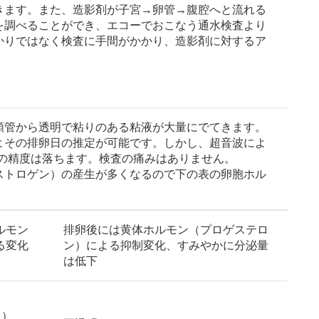
きます。また、造影剤が子宮→卵管→腹腔へと流れる
を調べることができ、エコーでおこなう通水検査より
かりではなく検査に手間がかかり、造影剤に対するア
管から透明で粘りのある粘液が大量にでてきます。
よその排卵日の推定が可能です。しかし、超音波によ
その精度は落ちます。検査の痛みはありません。
ストロゲン）の産生が多くなるので下の表の卵胞ホル
ルモン
排卵後には黄体ホルモン（プロゲステロ
る変化
ン）による抑制変化、すみやかに分泌量
は低下
上）