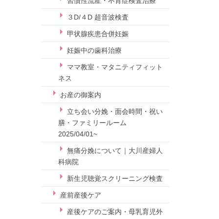
習慣性流産・不育症検査治療
３D/４D 超音波検査
甲状腺疾患合併妊娠
妊娠中の歯科治療
ママ教室・マタニティフィット
ネス
お産の御案内
立ち会い分娩・面会時間・祝い
膳・ファミリールーム
2025/04/01~
無痛分娩について｜大川産婦人
科病院
新生児聴覚スクリーニング検査
産前産後ケア
産後ケアのご案内・母乳育児外