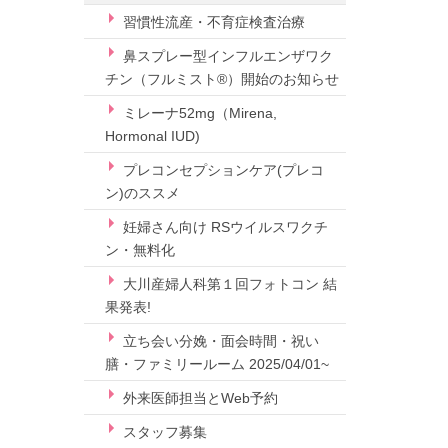
習慣性流産・不育症検査治療
鼻スプレー型インフルエンザワク
チン（フルミスト®）開始のお知らせ
ミレーナ52mg（Mirena,
Hormonal IUD)
プレコンセプションケア(プレコ
ン)のススメ
妊婦さん向け RSウイルスワクチ
ン・無料化
大川産婦人科第１回フォトコン 結
果発表!
立ち会い分娩・面会時間・祝い
膳・ファミリールーム 2025/04/01~
外来医師担当とWeb予約
スタッフ募集