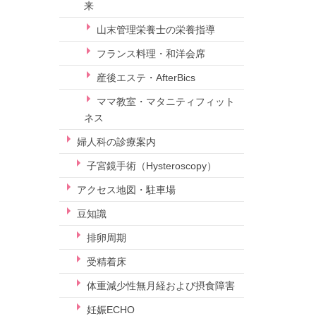
来
山末管理栄養士の栄養指導
フランス料理・和洋会席
産後エステ・AfterBics
ママ教室・マタニティフィット
ネス
婦人科の診療案内
子宮鏡手術（Hysteroscopy）
アクセス地図・駐車場
豆知識
排卵周期
受精着床
体重減少性無月経および摂食障害
妊娠ECHO