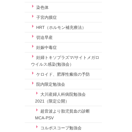
染色体
子宮内膜症
HRT（ホルモン補充療法）
切迫早産
妊娠中毒症
妊婦トキソプラズマ/サイトメガロ
ウイルス感染(勉強会）
ケロイド、肥厚性瘢痕の予防
院内限定勉強会
大川産婦人科病院勉強会
2021（限定公開）
超音波より胎児貧血の診断
MCA-PSV
コルポスコープ勉強会