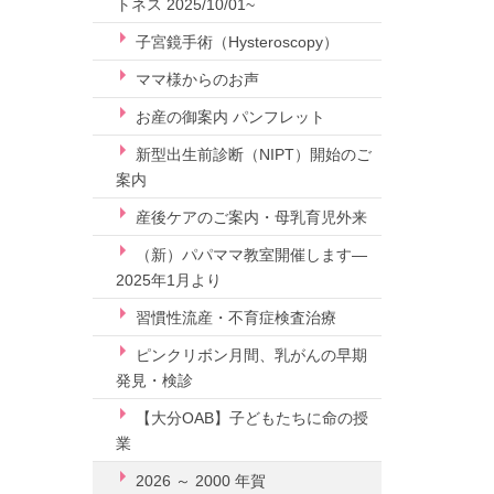
トネス 2025/10/01~
子宮鏡手術（Hysteroscopy）
ママ様からのお声
お産の御案内 パンフレット
新型出生前診断（NIPT）開始のご
案内
産後ケアのご案内・母乳育児外来
（新）パパママ教室開催します—
2025年1月より
習慣性流産・不育症検査治療
ピンクリボン月間、乳がんの早期
発見・検診
【大分OAB】子どもたちに命の授
業
2026 ～ 2000 年賀