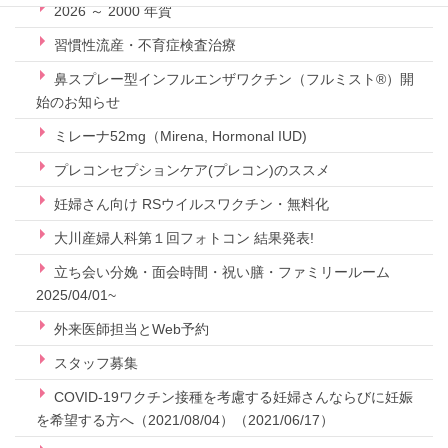
2026 ～ 2000 年賀
習慣性流産・不育症検査治療
鼻スプレー型インフルエンザワクチン（フルミスト®）開
始のお知らせ
ミレーナ52mg（Mirena, Hormonal IUD)
プレコンセプションケア(プレコン)のススメ
妊婦さん向け RSウイルスワクチン・無料化
大川産婦人科第１回フォトコン 結果発表!
立ち会い分娩・面会時間・祝い膳・ファミリールーム
2025/04/01~
外来医師担当とWeb予約
スタッフ募集
COVID-19ワクチン接種を考慮する妊婦さんならびに妊娠
を希望する方へ（2021/08/04）（2021/06/17）