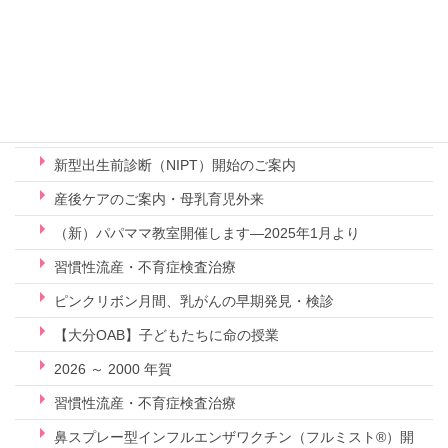
パパママ教室・マタニティフィットネス 2025/10/01~
子宮鏡手術（Hysteroscopy）
ママ様からのお声
お産の御案内 パンフレット
新型出生前診断（NIPT）開始のご案内
産後ケアのご案内・母乳育児外来
（新）パパママ教室開催します—2025年1月より
習慣性流産・不育症検査治療
ピンクリボン月間、乳がんの早期発見・検診
【大分OAB】子どもたちに命の授業
2026 ～ 2000 年賀
習慣性流産・不育症検査治療
鼻スプレー型インフルエンザワクチン（フルミスト®）開