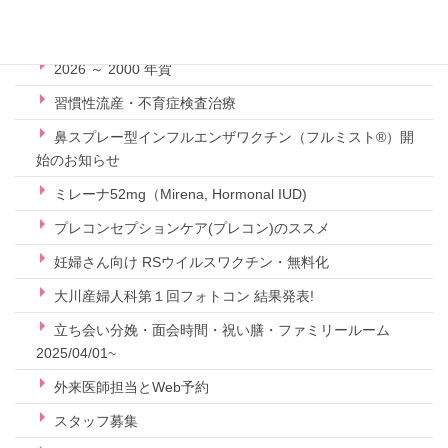
ピンクリボン月間、乳がんの早期発見・検診
【大分OAB】子どもたちに命の授業
2026 ～ 2000 年賀
習慣性流産・不育症検査治療
鼻スプレー型インフルエンザワクチン（フルミスト®）開
始のお知らせ
ミレーナ52mg（Mirena, Hormonal IUD)
プレコンセプションケア(プレコン)のススメ
妊婦さん向け RSウイルスワクチン・無料化
大川産婦人科第１回フォトコン 結果発表!
立ち会い分娩・面会時間・祝い膳・ファミリールーム
2025/04/01~
外来医師担当とWeb予約
スタッフ募集