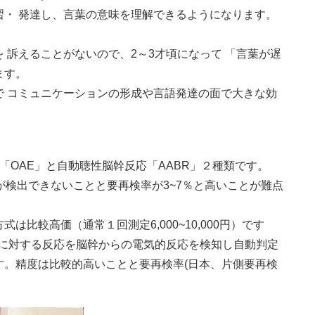
習・ 発達し、言葉の意味を理解できるようになります。
 訴えることがないので、2～3才頃になって 「言葉が遅
ます。
で コミュニケーションの形成や言語発達の面で大きな効
「OAE」と自動聴性脳幹反応「AABR」２種類です。
が検出できないことと要再検率が3~7％と高いことが難点
方式は比較高価（通常１回測定6,000~10,000円）です
音に対する反応を脳幹からの電気的反応を検知し自動判定
す。精度は比較的高いことと要再検率(日本、片側要再検