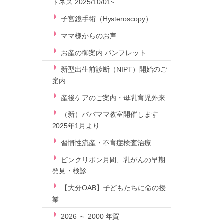
トネス 2025/10/01~
子宮鏡手術（Hysteroscopy）
ママ様からのお声
お産の御案内 パンフレット
新型出生前診断（NIPT）開始のご
案内
産後ケアのご案内・母乳育児外来
（新）パパママ教室開催します—
2025年1月より
習慣性流産・不育症検査治療
ピンクリボン月間、乳がんの早期
発見・検診
【大分OAB】子どもたちに命の授
業
2026 ～ 2000 年賀