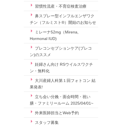
習慣性流産・不育症検査治療
鼻スプレー型インフルエンザワク
チン（フルミスト®）開始のお知らせ
ミレーナ52mg（Mirena,
Hormonal IUD)
プレコンセプションケア(プレコ
ン)のススメ
妊婦さん向け RSウイルスワクチ
ン・無料化
大川産婦人科第１回フォトコン 結
果発表!
立ち会い分娩・面会時間・祝い
膳・ファミリールーム 2025/04/01~
外来医師担当とWeb予約
スタッフ募集