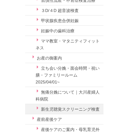
習慣性流産・不育症検査治療
３D/４D 超音波検査
甲状腺疾患合併妊娠
妊娠中の歯科治療
ママ教室・マタニティフィット
ネス
お産の御案内
立ち会い分娩・面会時間・祝い
膳・ファミリールーム
2025/04/01~
無痛分娩について｜大川産婦人
科病院
新生児聴覚スクリーニング検査
産前産後ケア
産後ケアのご案内・母乳育児外